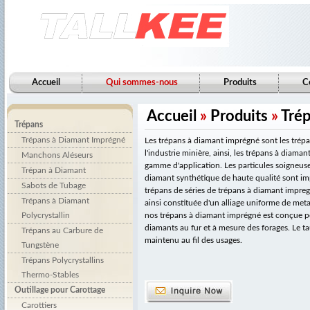
Accueil
Qui sommes-nous
Produits
C
Accueil
»
Produits
»
Tré
Trépans
Trépans à Diamant Imprégné
Les trépans à diamant imprégné sont les trépan
l'industrie minière, ainsi, les trépans à diama
Manchons Aléseurs
gamme d'application. Les particules soigneus
Trépan à Diamant
diamant synthétique de haute qualité sont im
Sabots de Tubage
trépans de séries de trépans à diamant impreg
Trépans à Diamant
ainsi constituée d'un alliage uniforme de meta
Polycrystallin
nos trépans à diamant imprégné est conçue 
diamants au fur et à mesure des forages. Le t
Trépans au Carbure de
maintenu au fil des usages.
Tungstène
Trépans Polycrystallins
Thermo-Stables
Outillage pour Carottage
Carottiers