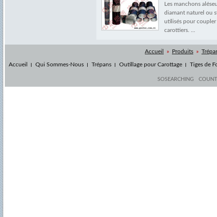
Les manchons aléseu
diamant naturel ou s
utilisés pour coupler
carottiers. ...
Accueil
»
Produits
»
Trépa
Accueil
Qui Sommes-Nous
Trépans
Outillage pour Carottage
Tiges de F
SOSEARCHING
COUN