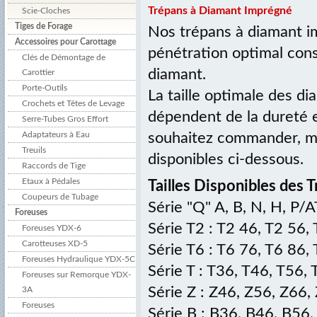
Trépans à Diamant Imprégné
Scie-Cloches
Tiges de Forage
Nos trépans à diamant im
Accessoires pour Carottage
pénétration optimal const
Clés de Démontage de
diamant.
Carottier
Porte-Outils
La taille optimale des di
Crochets et Têtes de Levage
dépendent de la dureté et
Serre-Tubes Gros Effort
Adaptateurs à Eau
souhaitez commander, me
Treuils
disponibles ci-dessous.
Raccords de Tige
Etaux à Pédales
Tailles Disponibles des 
Coupeurs de Tubage
Série "Q" A, B, N, H, P
Foreuses
Série T2 : T2 46, T2 56,
Foreuses YDX-6
Carotteuses XD-5
Série T6 : T6 76, T6 86
Foreuses Hydraulique YDX-5C
Série T : T36, T46, T56,
Foreuses sur Remorque YDX-
Série Z : Z46, Z56, Z66
3A
Foreuses
Série B : B36, B46, B56