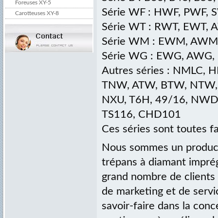
Foreuses XY-5
Série WF : HWF, PWF,
Carotteuses XY-8
Série WT : RWT, EWT,
Série WM : EWM, AW
Série WG : EWG, AWG
Autres séries : NMLC,
TNW, ATW, BTW, NTW, N
NXU, T6H, 49/16, NWD4
TS116, CHD101
Ces séries sont toutes fa
Nous sommes un producte
trépans à diamant impré
grand nombre de clients
de marketing et de servi
savoir-faire dans la con