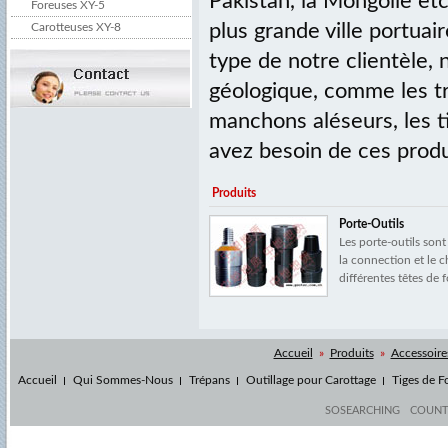
Pakistan, la Mongolie etc.
Foreuses XY-5
plus grande ville portuai
Carotteuses XY-8
type de notre clientèle, 
géologique, comme les tré
manchons aléseurs, les ti
avez besoin de ces produ
Produits
Porte-Outils
Les porte-outils sont u
la connection et le
différentes têtes de f
Accueil
»
Produits
»
Accessoire
Accueil
Qui Sommes-Nous
Trépans
Outillage pour Carottage
Tiges de F
SOSEARCHING
COUN