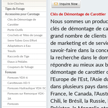
Scie-Cloches
Tiges de Forage
Clés de Démontage de Carottier
Accessoires pour Carottage
Clés de Démontage de
Nous sommes un producte
Carottier
clés de démontage de ca
Porte-Outils
grand nombre de clients
Crochets et Têtes de Levage
Serre-Tubes Gros Effort
de marketing et de servi
Adaptateurs à Eau
savoir-faire dans la con
Treuils
Raccords de Tige
la recherche dans le dom
Etaux à Pédales
répondre au mieux aux be
Coupeurs de Tubage
démontage de carottier o
Foreuses
Foreuses YDX-6
l'Europe de l'Est, l'Asie
Carotteuses XD-5
dans plusieurs pays dan
Foreuses Hydraulique YDX-5C
France, le Canada, l'Austr
Foreuses sur Remorque YDX-
3A
Chili, le Brésil, la Russie,
Foreuses