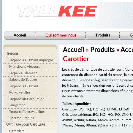
Accueil
Qui sommes-nous
Produits
C
Accueil
»
Produits
»
Acce
Trépans
Carottier
Trépans à Diamant Imprégné
Manchons Aléseurs
Les clés de démontage de carottier sont fabri
Trépan à Diamant
contenant du diamant. Au fil du temps, la clef
Sabots de Tubage
diamant. Elle sont anti-glissantes et ne peuv
les trépans même si ces derniers ont été util
Trépans à Diamant
Nous offrons différentes dimensions afin de
Polycrystallin
de nos clients.
Trépans au Carbure de
Tailles disponibles:
Tungstène
Clés tube: BQ, NQ, HQ, PQ, LTK48, LTK60
Trépans Polycrystallins
Clés tube extérieur: BQ, NQ, HQ, PQ, LTK48
Thermo-Stables
41mm, 42mm, 43mm, 44mm, 45mm, 53mm,
Outillage pour Carottage
73mm, 74mm, 89mm, 92mm, 95mm, 117m
Carottiers