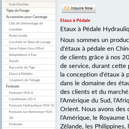
Scie-Cloches
Tiges de Forage
Accessoires pour Carottage
Etaux à Pédale
Clés de Démontage de
Etaux à Pédale Hydrauli
Carottier
Porte-Outils
Nous sommes un producte
Crochets et Têtes de Levage
d'étaux à pédale en Chi
Serre-Tubes Gros Effort
Adaptateurs à Eau
de clients grâce à nos 2
Treuils
de service, durant cette
Raccords de Tige
la conception d'étaux à 
Etaux à Pédales
Coupeurs de Tubage
dans le domaine des éta
Foreuses
des clients et du marché
Foreuses YDX-6
Carotteuses XD-5
l'Amérique du Sud, l'Afri
Foreuses Hydraulique YDX-5C
Orient. Nous avons des 
Foreuses sur Remorque YDX-
l'Amérique, le Royaume Un
3A
Foreuses
Zélande, les Philippines, l'