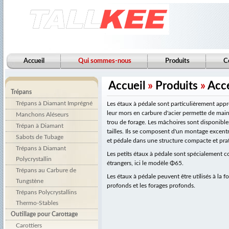
Accueil
Qui sommes-nous
Produits
C
Accueil
»
Produits
»
Acce
Trépans
Trépans à Diamant Imprégné
Les étaux à pédale sont particulièrement appré
leur mors en carbure d'acier permette de mainte
Manchons Aléseurs
trou de forage. Les mâchoires sont disponible
Trépan à Diamant
tailles. Ils se composent d'un montage excentri
Sabots de Tubage
et pédale dans une structure compacte et pra
Trépans à Diamant
Les petits étaux à pédale sont spécialement c
Polycrystallin
étrangers, ici le modèle Φ65.
Trépans au Carbure de
Les étaux à pédale peuvent être utilisés à la f
Tungstène
profonds et les forages profonds.
Trépans Polycrystallins
Thermo-Stables
Outillage pour Carottage
Carottiers