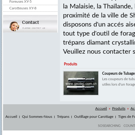
Foreuses XY-5
la Malaisie, la Thaïlande,
Carotteuses XY-8
proximité de la ville de 
disposons d'un accés ais
tout type d'outil de fora
trépans diamant crystalli
Veuillez nous contacter 
Produits
Coupeurs de Tubage
Les coupeurs de tuba
utiles lors d'un forage.
Accueil
»
Produits
»
Ac
Accueil
Qui Sommes-Nous
Trépans
Outillage pour Carottage
Tiges de F
SOSEARCHING
COUN